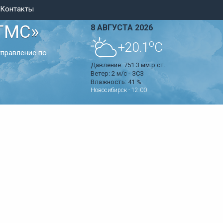
Контакты
ГМС»
8 АВГУСТА 2026
o
+20.1
C
правление по
Давление:
751.3 мм.р.ст.
Ветер:
2 м/с - ЗСЗ
Влажность:
41 %
Новосибирск - 12:00