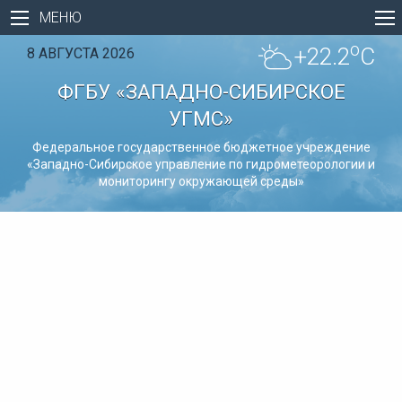
МЕНЮ
o
+22.2
C
8 АВГУСТА 2026
ФГБУ «ЗАПАДНО-СИБИРСКОЕ
УГМС»
Федеральное государственное бюджетное учреждение
«Западно-Сибирское управление по гидрометеорологии и
мониторингу окружающей среды»