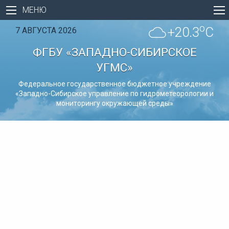
МЕНЮ
o
+20.3
C
7 АВГУСТА 2026
ФГБУ «ЗАПАДНО-СИБИРСКОЕ
УГМС»
Федеральное государственное бюджетное учреждение
«Западно-Сибирское управление по гидрометеорологии и
мониторингу окружающей среды»