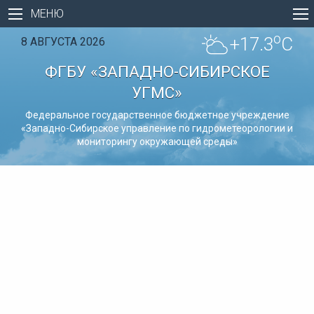
МЕНЮ
o
+17.3
C
8 АВГУСТА 2026
ФГБУ «ЗАПАДНО-СИБИРСКОЕ
УГМС»
Федеральное государственное бюджетное учреждение
«Западно-Сибирское управление по гидрометеорологии и
мониторингу окружающей среды»