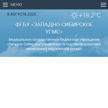
МЕНЮ
o
+18.2
C
8 АВГУСТА 2026
ФГБУ «ЗАПАДНО-СИБИРСКОЕ
УГМС»
Федеральное государственное бюджетное учреждение
«Западно-Сибирское управление по гидрометеорологии и
мониторингу окружающей среды»