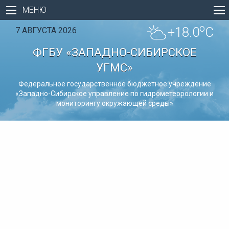
МЕНЮ
o
+18.0
C
7 АВГУСТА 2026
ФГБУ «ЗАПАДНО-СИБИРСКОЕ
УГМС»
Федеральное государственное бюджетное учреждение
«Западно-Сибирское управление по гидрометеорологии и
мониторингу окружающей среды»