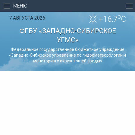
МЕНЮ
o
+16.7
C
7 АВГУСТА 2026
ФГБУ «ЗАПАДНО-СИБИРСКОЕ
УГМС»
Федеральное государственное бюджетное учреждение
«Западно-Сибирское управление по гидрометеорологии и
мониторингу окружающей среды»